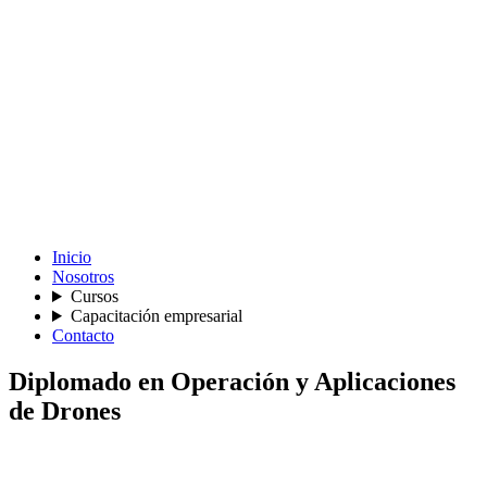
Inicio
Nosotros
Cursos
Capacitación empresarial
Contacto
Diplomado en Operación y Aplicaciones
de Drones
Conviértete en piloto profesional y domina las habilidades clave
para destacar en la industria. Aprende a manejar tu drone DJI con