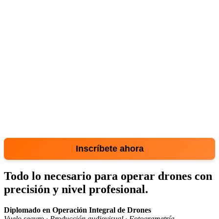
seguridad, captura fotos y videos con calidad cinematográfica y
realiza levantamientos fotogramétricos de alta precisión. Una
formación integral diseñada para que aproveches todo el potencial
de tu equipo y te prepares para proyectos reales.
Inscríbete ahora
Todo lo necesario para operar drones con
precisión y nivel profesional.
Diplomado en Operación Integral de Drones
Vuelo seguro · Producción audiovisual · Fotogrametría